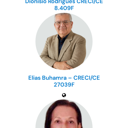
Dionisio Rodrigues CRECI/CE
8.409F
Elias Buhamra – CRECI/CE
27039F